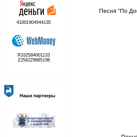
Песня "По Дон
41001904944135
R332584001133
Z256229885198
Наши партнеры
Песня