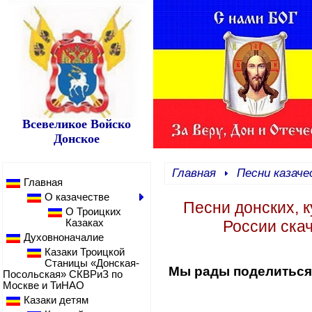
Всевеликое Войско
Донское
Главная
Песни казач
Главная
О казачестве
Песни донских, к
О Троицких
Казаках
России ска
Духовноначалие
Казаки Троицкой
Станицы «Донская-
Мы рады поделитьс
Посольская» СКВРиЗ по
Москве и ТиНАО
Казаки детям