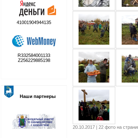
41001904944135
R332584001133
Z256229885198
Наши партнеры
20.10.2017 | 22 фото на стран