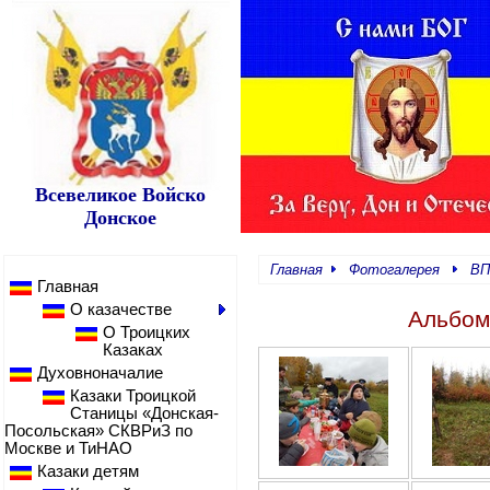
Всевеликое Войско
Донское
Главная
Фотогалерея
ВП
Главная
О казачестве
Альбом
О Троицких
Казаках
Духовноначалие
Казаки Троицкой
Станицы «Донская-
Посольская» СКВРиЗ по
Москве и ТиНАО
Казаки детям